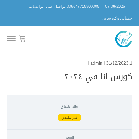
07/08/2026
009647715900005 تواصل على الواتساب
حسابي وكورساتي
لـ
| 31/12/2023 |
admin
كورس انا في ٢٠٢٤
حالة الالتحاق
غير ملتحق
السعر