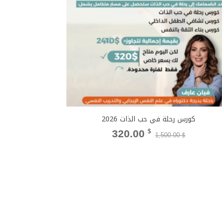
كورس رحلة في حب الذات 2026
السعر
السعر
320.00
$
1,500.00
$
الأصلي
الحالي
هو:
هو:
320.00 $.
1,500.00 $.