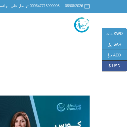
08/08/2026
009647715900005 تواصل على الواتساب
KWD د.ك
SAR ﷼
AED د.إ
USD $