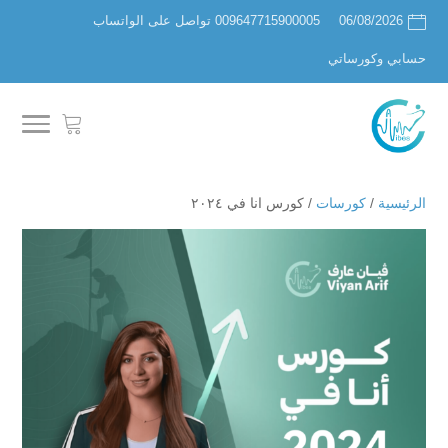
06/08/2026
009647715900005 تواصل على الواتساب
حسابي وكورساتي
الرئيسية
/
كورسات
/ كورس انا في ٢٠٢٤