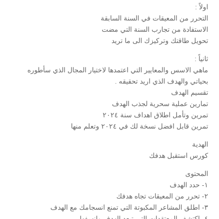
اولاً :
التحرر من المعيقات في السنة السابقة
الاستفادة من تجارب السنة التي مضت
تحويل طاقتك وتركيزك الى ما تريد
ثانياً :
ماهي الاسس والمعايير التي اعتمدها لاختيار المجال الذي سأطوره
بحياتي والهدف الذي اريد تحقيقه .
تقسيم الهدف
تمارين عملية سحرية لجذب الهدف
تمرين وتأمل اطلاق اهداف سنة ٢٠٢٤
تمرين قابل افضل نسخة لك في ٢٠٢٤ وتعلم منها
الهدية
كورس استقبل هدفك
المحتوى
١- حدد الهدف
٢- تحرر من المعيقات تجاه هدفك
٣- اطلق المشاعر المكبوتة التي تمنع انسجامك مع الهدف
٤- اكتشف المعتقدات التي تبعد الهدف وانسفها