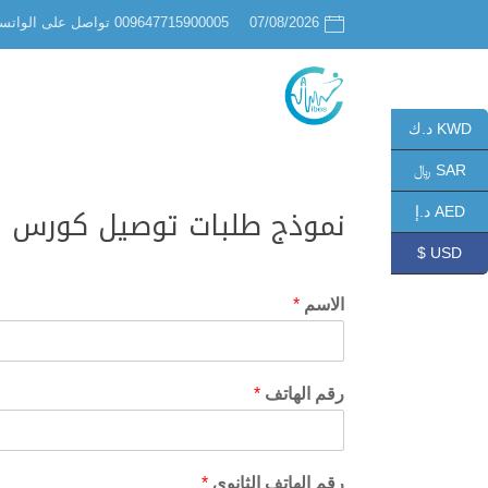
07/08/2026
009647715900005 تواصل على الواتساب
KWD د.ك
SAR ﷼
نموذج طلبات توصيل كورس معاد
AED د.إ
USD $
الاسم
*
رقم الهاتف
*
رقم الهاتف الثانوي
*