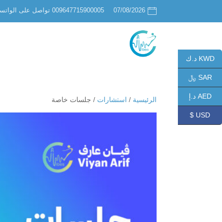
07/08/2026
009647715900005 تواصل على الواتساب
KWD د.ك
SAR ﷼
AED د.إ
الرئيسية
/
استشارات
/ جلسات خاصة
USD $