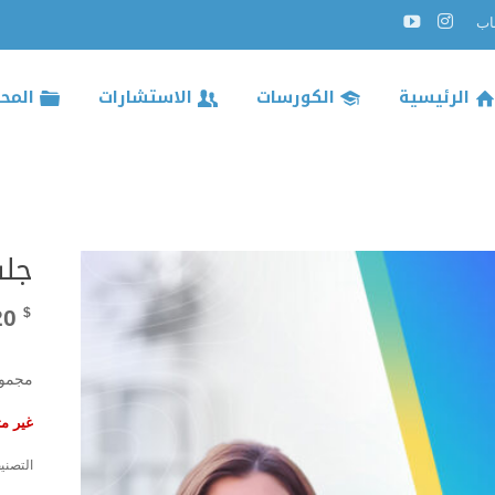
الرئيسية
الكورسات
الاستشارات
المح
جل
20
$
مجموع
غير م
التصني