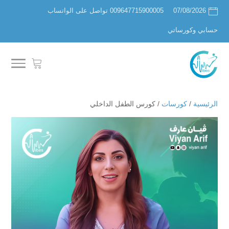
07/08/2026
009647715900005 تواصل على الواتساب
حسابي وكورساتي
الرئيسية
/
كورسات
/ كورس الطفل الداخلي