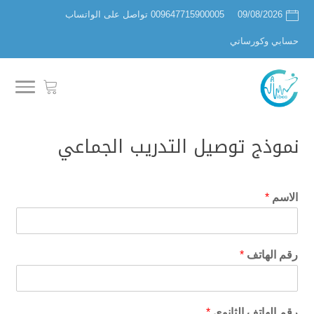
09/08/2026
009647715900005 تواصل على الواتساب
حسابي وكورساتي
نموذج توصيل التدريب الجماعي
الاسم
*
رقم الهاتف
*
رقم الهاتف الثانوي
*