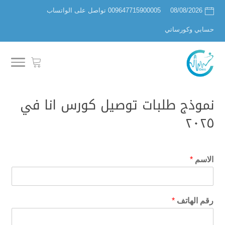
08/08/2026
009647715900005 تواصل على الواتساب
حسابي وكورساتي
نموذج طلبات توصيل كورس انا في
٢٠٢٥
الاسم
*
رقم الهاتف
*