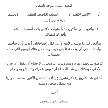
التعهد …….. موجه للطفل
أنا
___(الاسم الكامل )____
. النسخة الناضجة للطفل
____( الاسم
مرة أخرى ) __.
أعد وأتعهد بأني سأكون دائماً متواجد لأعتني بك ، أسمعك ، أهتم بك
وأقدرك لتتشافى .
سأفعل كل ما بوسعي لأنتبه وأعي لكل إحتياجاتك، أعدك بأني سأظهر
وأساندك في أي وقت تحتاجني فيه ، وسأحمل عنك الهموم التي كنت
تحملها ..
كناضج سأتحمل مهام ومسؤوليات الناضجين ، لا تحتاج أن تفعل أي شيء
لأجلي ، يمكنك من هذه اللحظة أن تعيش عمرك وتستمتع به وتحلم .
أنا في هذا التأريخ
_( ذكر التاريخ ) _
أعد بأننا نحن الأثنين سنلعب أدوارنا
صح بشكل صحي وسليم .
أحبك
تمنياتي لكم بالتوفيق