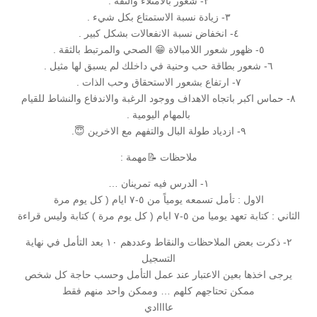
٢- شعور بالامتلاء والثقة .
٣- زيادة نسبة الاستمتاع بكل شيء .
٤- انخفاض نسبة الانفعالات بشكل كبير .
٥- ظهور شعور اللامبالاة 😁 الصحي والمرتبط بالثقة .
٦- شعور بطاقة حب وحنية في داخلك لم يسبق لها مثيل .
٧- ارتفاع بشعور الاستحقاق وحب الذات .
٨- حماس اكبر باتجاه الاهداف ووجود الرغبة والاندفاع والنشاط للقيام
بالمهام اليومية .
٩- ازدياد طولة البال والتفهم مع الاخرين 😇.
ملاحظات 📝مهمة :
١- الدرس فيه تمرينان …
الاول : تأمل تسمعه يومياً من ٥-٧ ايام ( كل يوم مرة
الثاني : كتابة تعهد يوميا من ٥-٧ ايام ( كل يوم مرة ) كتابة وليس قراءة
٢- ذكرت بعض الملاحظات والنقاط وعددهم ١٠ بعد التأمل في نهاية
التسجيل
يرجى اخذها بعين الاعتبار عند عمل التأمل وحسب حاجة كل شخص
ممكن تحتاجهم كلهم … وممكن واحد منهم فقط
عاااادي