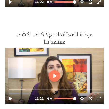
–
–
مرحلة المعتقدات:ج٢ كيف نكشف
معتقداتنا
–