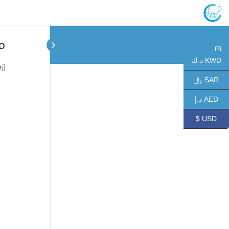
م
KWD د.ك
[videopress cir9PZrj]
SAR ﷼
AED د.إ
USD $