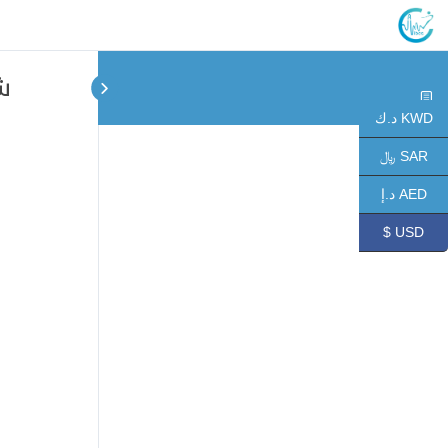
ش
KWD د.ك
SAR ﷼
AED د.إ
USD $