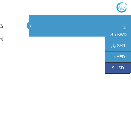
د
KWD د.ك
[videopress fXZKMAmw]
SAR ﷼
AED د.إ
USD $