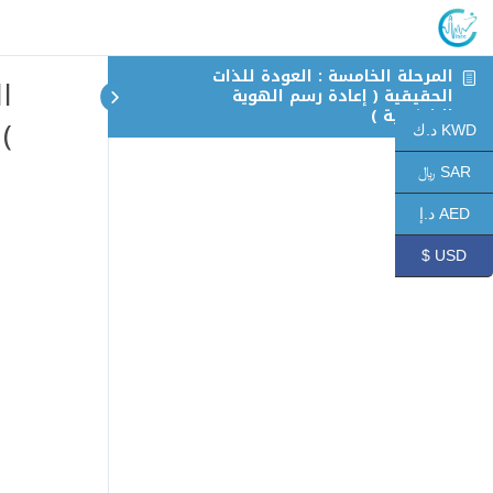
المرحلة الخامسة : العودة للذات
ا
الحقيقية ( إعادة رسم الهوية
الشخصية )
)
KWD د.ك
SAR ﷼
AED د.إ
USD $