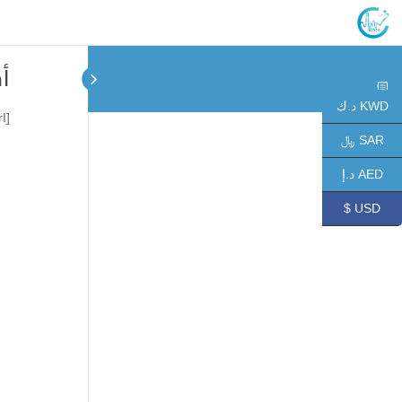
أ
KWD د.ك
[videopress V0N1AVrI]
SAR ﷼
AED د.إ
USD $